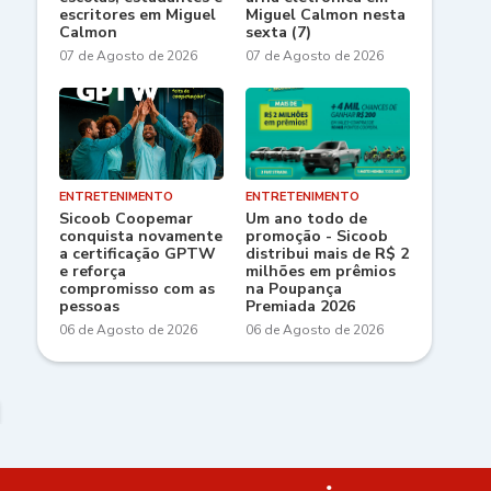
escritores em Miguel
Miguel Calmon nesta
Calmon
sexta (7)
07 de Agosto de 2026
07 de Agosto de 2026
ENTRETENIMENTO
ENTRETENIMENTO
Sicoob Coopemar
Um ano todo de
conquista novamente
promoção - Sicoob
a certificação GPTW
distribui mais de R$ 2
e reforça
milhões em prêmios
compromisso com as
na Poupança
pessoas
Premiada 2026
06 de Agosto de 2026
06 de Agosto de 2026