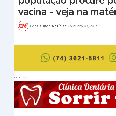
população procure p
vacina - veja na maté
Por
Calmon Notícias
-
outubro 03, 2019
Clinica Sorrir+