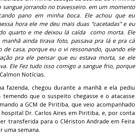
o sangue jorrando no travesseiro. em um momento
ocando pano em minha boca. Ele achou que eu
nessa hora ele me deu mais duas “cacetadas” e eu
 do quarto e me deixou lá caída como morta. Ele
 manhã ainda tirava foto, passava pra lá e pra cá
o de casa, porque eu o vi ressonando, quando ele
ação pra ele pensar que eu estava morta, se ele
va. Ele Fez tudo isso comigo a sangue frio, porque
 Calmon Notícias.
na fazenda, chegou durante a manhã e ela pediu
a temendo que o suspeito chegasse e o atacasse
mando a GCM de Piritiba, que veio acompanhado
ospital Dr. Carlos Aires em Piritiba, e, por conta
er transferida para o Clériston Andrade em Feira
or uma semana.