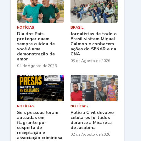
NOTÍCIAS
BRASIL
Dia dos Pais:
Jornalistas de todo o
proteger quem
Brasil visitam Miguel
sempre cuidou de
Calmon e conhecem
você é uma
ações do SENAR e da
demonstração de
CNA
amor
03 de Agosto de 2026
04 de Agosto de 2026
NOTÍCIAS
NOTÍCIAS
Seis pessoas foram
Polícia Civil devolve
autuadas em
celulares furtados
flagrante por
durante a Micareta
suspeita de
de Jacobina
receptação e
02 de Agosto de 2026
associação criminosa