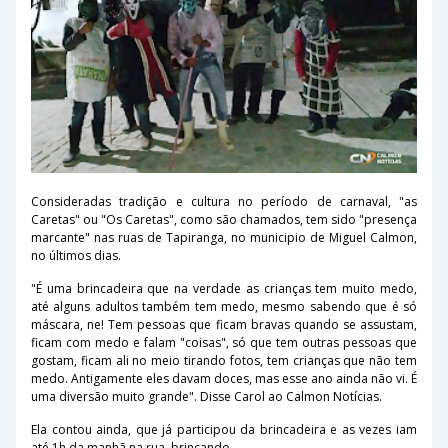
Consideradas tradição e cultura no período de carnaval, "as
Caretas" ou "Os Caretas", como são chamados, tem sido "presença
marcante" nas ruas de Tapiranga, no municipio de Miguel Calmon,
no últimos dias.
"É uma brincadeira que na verdade as crianças tem muito medo,
até alguns adultos
também tem medo, mesmo sabendo que é só
máscara, ne! Tem pessoas que ficam bravas quando se assustam,
ficam com medo e falam "coisas", só que tem outras pessoas que
gostam, ficam ali no meio tirando fotos, tem crianças que não tem
medo. Antigamente eles davam doces, mas esse ano ainda não vi. É
uma diversão muito grande". Disse Carol ao Calmon Notícias.
Ela contou ainda, que já participou da brincadeira e as vezes iam
até 1h da manhã na rua, brincando.