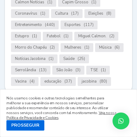
Calmon Notícias
(1)
Capim Grosso
(1)
Coronavírus
(1)
Cultura
(17)
Eleições
(8)
Entretenimento
(440)
Esportes
(117)
Estupro
(1)
Futebol
(1)
Miguel Calmon.
(2)
Morro do Chapéu
(2)
Mulheres
(1)
Música
(6)
Notícias.Jacobina
(1)
Saúde
(25)
Serrolândia
(13)
São João
(3)
TSE
(1)
Vacina
(4)
educação
(37)
jacobina
(80)
Nós usamos cookies e outras tecnologias semelhantes para
melhorar a sua experiência em nossos serviços, personalizar
publicidade e recomendar conteúdo de seu interesse. Ao utilizar
nossos serviços, você concorda com tal monitoramento.
Veja nossa
Política de Privacidade e Cookies
.
PROSSEGUIR