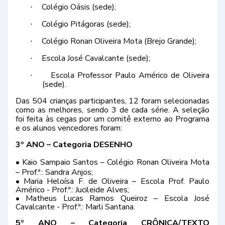
Colégio Oásis (sede);
·
Colégio Pitágoras (sede);
·
Colégio Ronan Oliveira Mota (Brejo Grande);
·
Escola José Cavalcante (sede);
·
Escola Professor Paulo Américo de Oliveira
·
(sede).
Das 504 crianças participantes, 12 foram selecionadas
como as melhores, sendo 3 de cada série. A seleção
foi feita às cegas por um comitê externo ao Programa
e os alunos vencedores foram:
3º ANO – Categoria DESENHO
• Kaio Sampaio Santos – Colégio Ronan Oliveira Mota
– Prof.ª.: Sandra Anjos;
• Maria Heloísa F. de Oliveira – Escola Prof. Paulo
Américo - Prof.ª.: Jucileide Alves;
• Matheus Lucas Ramos Queiroz – Escola José
Cavalcante - Prof.ª.: Marli Santana.
5º ANO – Categoria CRÔNICA/TEXTO