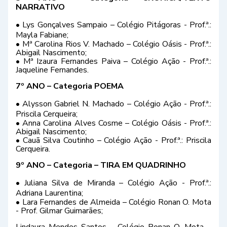
NARRATIVO
• Lys Gonçalves Sampaio – Colégio Pitágoras - Prof.ª.:
Mayla Fabiane;
• Mª Carolina Rios V. Machado – Colégio Oásis - Prof.ª.:
Abigail Nascimento;
• Mª Izaura Fernandes Paiva – Colégio Ação - Prof.ª.:
Jaqueline Fernandes.
7º ANO – Categoria POEMA
• Alysson Gabriel N. Machado – Colégio Ação - Prof.ª.:
Priscila Cerqueira;
• Anna Carolina Alves Cosme – Colégio Oásis - Prof.ª.:
Abigail Nascimento;
• Cauã Silva Coutinho – Colégio Ação - Prof.ª.: Priscila
Cerqueira.
9º ANO – Categoria – TIRA EM QUADRINHO
• Juliana Silva de Miranda – Colégio Ação - Prof.ª.:
Adriana Laurentina;
• Lara Fernandes de Almeida – Colégio Ronan O. Mota
- Prof. Gilmar Guimarães;
Lindaura Mendes Santos – Colégio Ronan O. Mota –