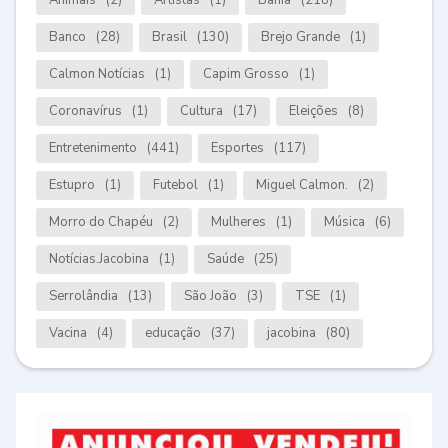
Animais
(2)
Artistas
(1)
Bahia
(218)
Banco
(28)
Brasil
(130)
Brejo Grande
(1)
Calmon Notícias
(1)
Capim Grosso
(1)
Coronavírus
(1)
Cultura
(17)
Eleições
(8)
Entretenimento
(441)
Esportes
(117)
Estupro
(1)
Futebol
(1)
Miguel Calmon.
(2)
Morro do Chapéu
(2)
Mulheres
(1)
Música
(6)
Notícias.Jacobina
(1)
Saúde
(25)
Serrolândia
(13)
São João
(3)
TSE
(1)
Vacina
(4)
educação
(37)
jacobina
(80)