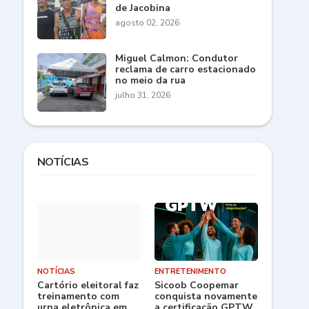
de Jacobina
agosto 02, 2026
Miguel Calmon: Condutor
reclama de carro estacionado
no meio da rua
julho 31, 2026
NOTÍCIAS
NOTÍCIAS
ENTRETENIMENTO
Cartório eleitoral faz
Sicoob Coopemar
treinamento com
conquista novamente
urna eletrônica em
a certificação GPTW