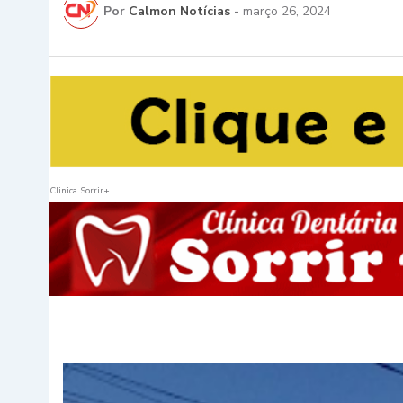
Por
Calmon Notícias
-
março 26, 2024
Clinica Sorrir+