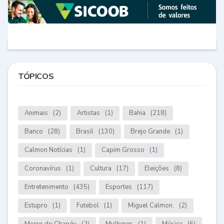
TÓPICOS
Animais
(2)
Artistas
(1)
Bahia
(218)
Banco
(28)
Brasil
(130)
Brejo Grande
(1)
Calmon Notícias
(1)
Capim Grosso
(1)
Coronavírus
(1)
Cultura
(17)
Eleições
(8)
Entretenimento
(435)
Esportes
(117)
Estupro
(1)
Futebol
(1)
Miguel Calmon.
(2)
Morro do Chapéu
(2)
Mulheres
(1)
Música
(6)