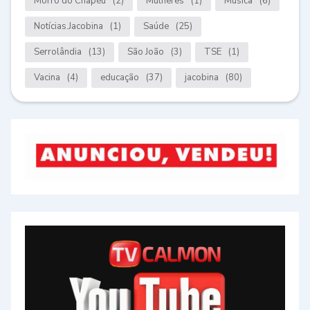
Morro do Chapéu
(2)
Mulheres
(1)
Música
(6)
Notícias.Jacobina
(1)
Saúde
(25)
Serrolândia
(13)
São João
(3)
TSE
(1)
Vacina
(4)
educação
(37)
jacobina
(80)