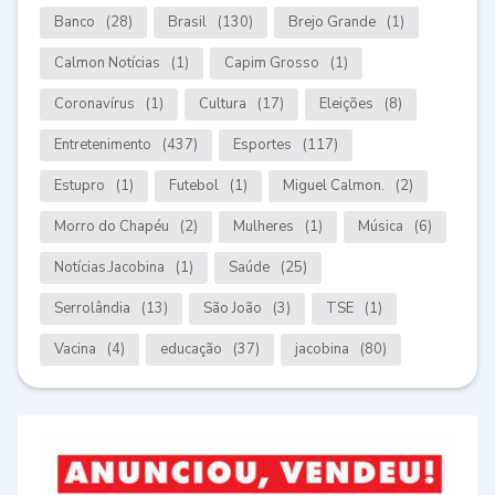
Banco
(28)
Brasil
(130)
Brejo Grande
(1)
Calmon Notícias
(1)
Capim Grosso
(1)
Coronavírus
(1)
Cultura
(17)
Eleições
(8)
Entretenimento
(437)
Esportes
(117)
Estupro
(1)
Futebol
(1)
Miguel Calmon.
(2)
Morro do Chapéu
(2)
Mulheres
(1)
Música
(6)
Notícias.Jacobina
(1)
Saúde
(25)
Serrolândia
(13)
São João
(3)
TSE
(1)
Vacina
(4)
educação
(37)
jacobina
(80)