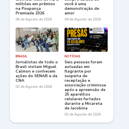
milhões em prêmios
você é uma
na Poupança
demonstração de
Premiada 2026
amor
06 de Agosto de 2026
04 de Agosto de 2026
BRASIL
NOTÍCIAS
Jornalistas de todo o
Seis pessoas foram
Brasil visitam Miguel
autuadas em
Calmon e conhecem
flagrante por
ações do SENAR e da
suspeita de
CNA
receptação e
associação criminosa
03 de Agosto de 2026
após a apreensão de
25 aparelhos
celulares furtados
durante a Micareta
de Jacobina
02 de Agosto de 2026