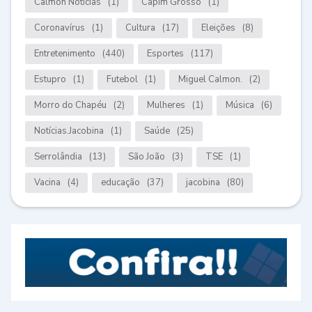
Calmon Notícias
(1)
Capim Grosso
(1)
Coronavírus
(1)
Cultura
(17)
Eleições
(8)
Entretenimento
(440)
Esportes
(117)
Estupro
(1)
Futebol
(1)
Miguel Calmon.
(2)
Morro do Chapéu
(2)
Mulheres
(1)
Música
(6)
Notícias.Jacobina
(1)
Saúde
(25)
Serrolândia
(13)
São João
(3)
TSE
(1)
Vacina
(4)
educação
(37)
jacobina
(80)