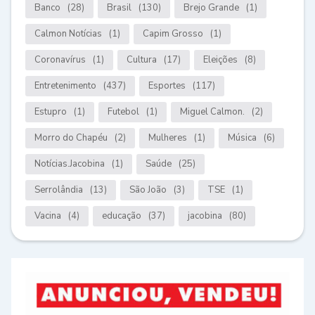
Banco
(28)
Brasil
(130)
Brejo Grande
(1)
Calmon Notícias
(1)
Capim Grosso
(1)
Coronavírus
(1)
Cultura
(17)
Eleições
(8)
Entretenimento
(437)
Esportes
(117)
Estupro
(1)
Futebol
(1)
Miguel Calmon.
(2)
Morro do Chapéu
(2)
Mulheres
(1)
Música
(6)
Notícias.Jacobina
(1)
Saúde
(25)
Serrolândia
(13)
São João
(3)
TSE
(1)
Vacina
(4)
educação
(37)
jacobina
(80)