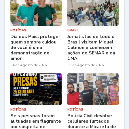
NOTÍCIAS
BRASIL
Dia dos Pais: proteger
Jornalistas de todo o
quem sempre cuidou
Brasil visitam Miguel
de você é uma
Calmon e conhecem
demonstração de
ações do SENAR e da
amor
CNA
04 de Agosto de 2026
03 de Agosto de 2026
NOTÍCIAS
NOTÍCIAS
Seis pessoas foram
Polícia Civil devolve
autuadas em flagrante
celulares furtados
por suspeita de
durante a Micareta de