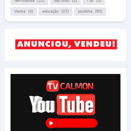
Serrolândia
(13)
São João
(3)
TSE
(1)
Vacina
(4)
educação
(37)
jacobina
(80)